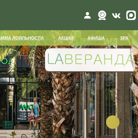
ЕЛИ
ПРОГРАММА ЛОЯЛЬНОСТИ
АКЦИИ
SPA
РЕ
АММА ЛОЯЛЬНОСТИ
АКЦИИ
АФИША
SPA